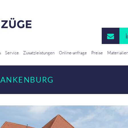
s
Service
Zusatzleistungen
Online-anfrage
Preise
Materialie
LANKENBURG