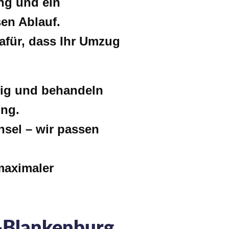
ng und ein
en Ablauf.
für, dass Ihr Umzug
ssig und behandeln
ung.
sel – wir passen
maximaler
n-Blankenburg