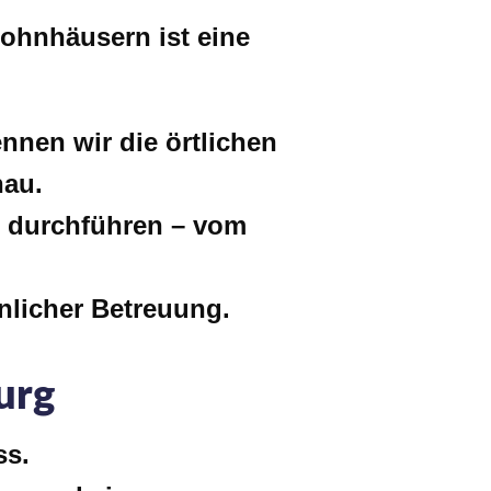
ohnhäusern ist eine
nen wir die örtlichen
nau.
l durchführen – vom
önlicher Betreuung.
urg
ss.