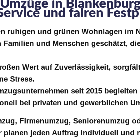
e Umzüge in Blankenburg
ervice und fairen Festp
en ruhigen und grünen Wohnlagen im N
 Familien und Menschen geschätzt, di
roßen Wert auf Zuverlässigkeit, sorgfäl
ne Stress.
Umzugsunternehmen seit 2015 begleiten
ionell bei privaten und gewerblichen U
umzug, Firmenumzug, Seniorenumzug od
lanen jeden Auftrag individuell und m