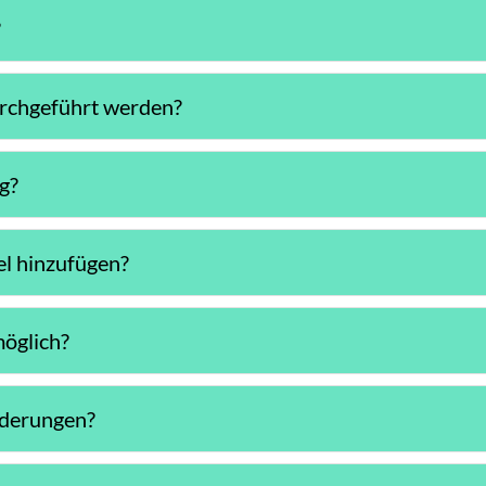
?
urchgeführt werden?
g?
el hinzufügen?
möglich?
nderungen?