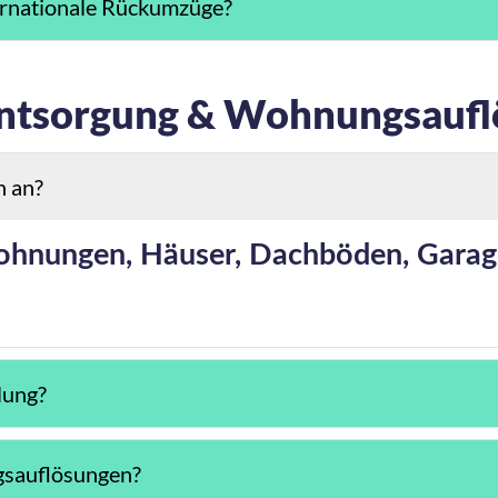
ernationale Rückumzüge?
Entsorgung & Wohnungsaufl
n an?
ohnungen, Häuser, Dachböden, Garage
lung?
sauflösungen?