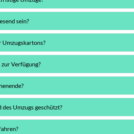
esend sein?
er Umzugskartons?
 zur Verfügung?
chenende?
 des Umzugs geschützt?
fahren?