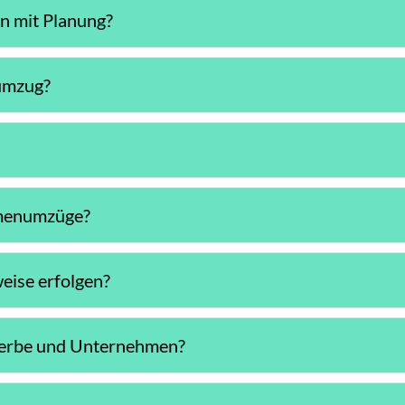
n mit Planung?
numzug?
?
rmenumzüge?
ise erfolgen?
werbe und Unternehmen?