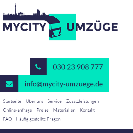
030 23 908 777
info@mycity-umzuege.de
Startseite
Über uns
Service
Zusatzleistungen
Online-anfrage
Preise
Materialien
Kontakt
FAQ – Häufig gestellte Fragen