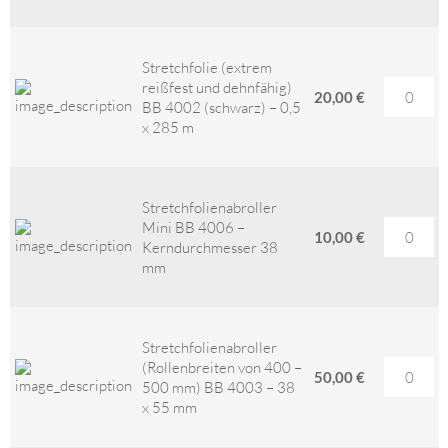
Stretchfolie (extrem
reißfest und dehnfähig)
20,00 €
BB 4002 (schwarz) – 0,5
x 285 m
Stretchfolienabroller
Mini BB 4006 –
10,00 €
Kerndurchmesser 38
mm
Stretchfolienabroller
(Rollenbreiten von 400 –
50,00 €
500 mm) BB 4003 – 38
x 55 mm