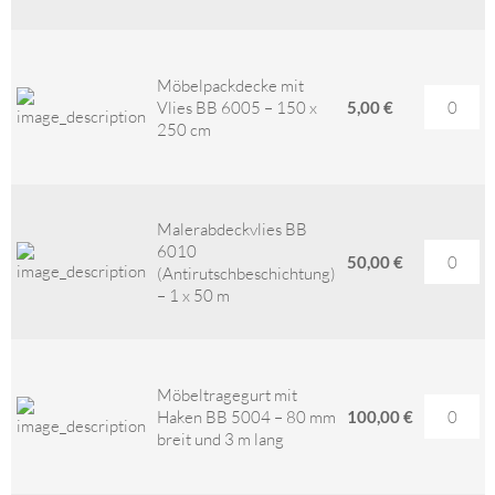
Möbelpackdecke mit
Vlies BB 6005 – 150 x
5,00 €
250 cm
Malerabdeckvlies BB
6010
50,00 €
(Antirutschbeschichtung)
– 1 x 50 m
Möbeltragegurt mit
Haken BB 5004 – 80 mm
100,00 €
breit und 3 m lang