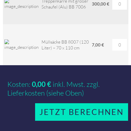
Treppenkarre mit großer
300,00 €
Schaufel (Alu) BB 7006
Müllsäcke BB 8007 (120
7,00 €
Liter) – 70 x 110 cm
Kosten:
0,00
€
inkl. Mwst. zzgl.
Lieferkosten (siehe Oben)
JETZT BERECHNEN