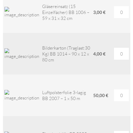
Gläsereinsatz (15
Einzelfächer) BB 1006 –
3,00 €
59 x 31 x 32 cm
Bilderkarton (Traglast:30
Kg) BB 1014 – 90 x 12 x
4,00 €
80 cm
Luftpolsterfolie 3-lagig
50,00 €
BB 2007 – 1 x 50 m