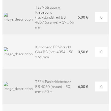
TESA Strapping
Klebeband
(rückstandsfrei) BB
5,00 €
4057 (orange) – 19 x 66
mm
Klebeband PP Vorsicht
Glas BB (rot) 4054 – 50
3,50 €
x 66 mm
TESA Papierklebeband
BB 4060 (braun) – 50
6,00 €
mm x 50 m