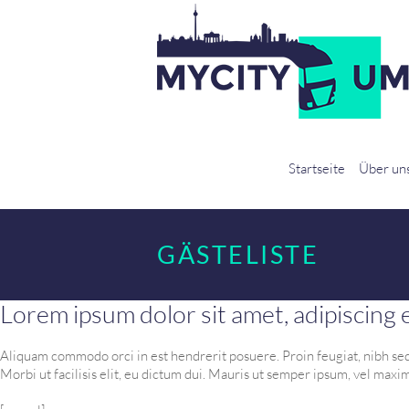
Startseite
Über un
GÄSTELISTE
Lorem ipsum dolor sit amet, adipiscing e
Aliquam commodo orci in est hendrerit posuere. Proin feugiat, nibh sed 
Morbi ut facilisis elit, eu dictum dui. Mauris ut semper ipsum, vel maxi