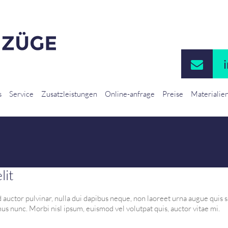
s
Service
Zusatzleistungen
Online-anfrage
Preise
Materialie
lit
auctor pulvinar, nulla dui dapibus neque, non laoreet urna augue quis sa
mus nunc. Morbi nisl ipsum, euismod vel volutpat quis, auctor vitae mi.