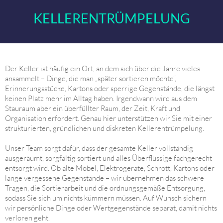
KELLERENTRÜMPELUNG
Der Keller ist häufig ein Ort, an dem sich über die Jahre vieles
ansammelt – Dinge, die man „später sortieren möchte“,
Erinnerungsstücke, Kartons oder sperrige Gegenstände, die längst
keinen Platz mehr im Alltag haben. Irgendwann wird aus dem
Stauraum aber ein überfüllter Raum, der Zeit, Kraft und
Organisation erfordert. Genau hier unterstützen wir Sie mit einer
strukturierten, gründlichen und diskreten Kellerentrümpelung.
Unser Team sorgt dafür, dass der gesamte Keller vollständig
ausgeräumt, sorgfältig sortiert und alles Überflüssige fachgerecht
entsorgt wird. Ob alte Möbel, Elektrogeräte, Schrott, Kartons oder
lange vergessene Gegenstände – wir übernehmen das schwere
Tragen, die Sortierarbeit und die ordnungsgemäße Entsorgung,
sodass Sie sich um nichts kümmern müssen. Auf Wunsch sichern
wir persönliche Dinge oder Wertgegenstände separat, damit nichts
verloren geht.