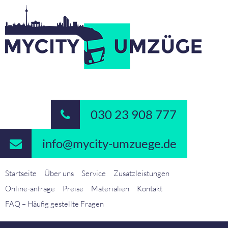
030 23 908 777
info@mycity-umzuege.de
Startseite
Über uns
Service
Zusatzleistungen
Online-anfrage
Preise
Materialien
Kontakt
FAQ – Häufig gestellte Fragen