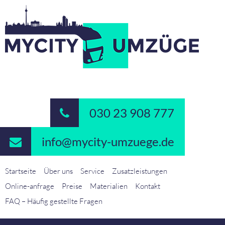
030 23 908 777
info@mycity-umzuege.de
Startseite
Über uns
Service
Zusatzleistungen
Online-anfrage
Preise
Materialien
Kontakt
FAQ – Häufig gestellte Fragen