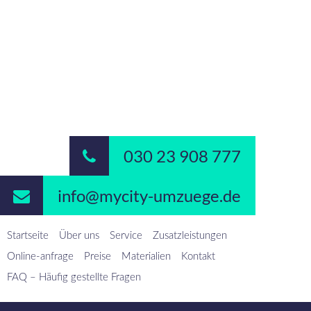
030 23 908 777
info@mycity-umzuege.de
Startseite
Über uns
Service
Zusatzleistungen
Online-anfrage
Preise
Materialien
Kontakt
FAQ – Häufig gestellte Fragen