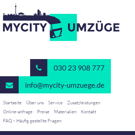
030 23 908 777
info@mycity-umzuege.de
Startseite
Über uns
Service
Zusatzleistungen
Online-anfrage
Preise
Materialien
Kontakt
FAQ – Häufig gestellte Fragen