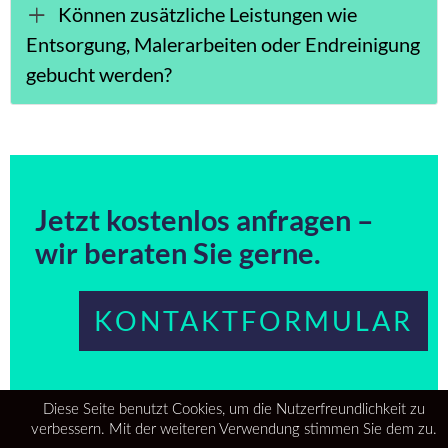
Können zusätzliche Leistungen wie
Entsorgung, Malerarbeiten oder Endreinigung
gebucht werden?
Jetzt kostenlos anfragen –
wir beraten Sie gerne.
KONTAKTFORMULAR
Diese Seite benutzt Cookies, um die Nutzerfreundlichkeit zu
verbessern. Mit der weiteren Verwendung stimmen Sie dem zu.